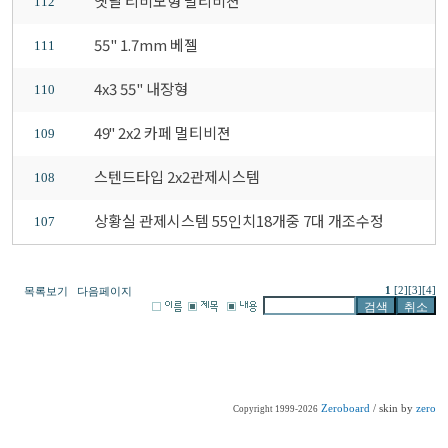
옛날 티비모형 멀티비젼
112
55" 1.7mm 베젤
111
4x3 55" 내장형
110
49" 2x2 카페 멀티비젼
109
스텐드타입 2x2관제시스템
108
상황실 관제시스템 55인치18개중 7대 개조수정
107
1
[2]
[3]
[4]
목록보기
다음페이지
Zeroboard
/ skin by
zero
Copyright 1999-2026