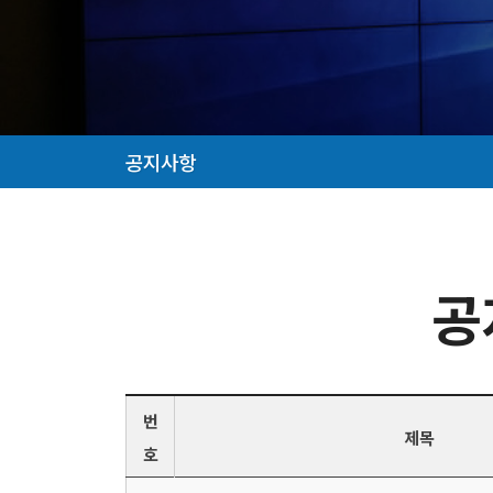
공지사항
공
번
제목
호