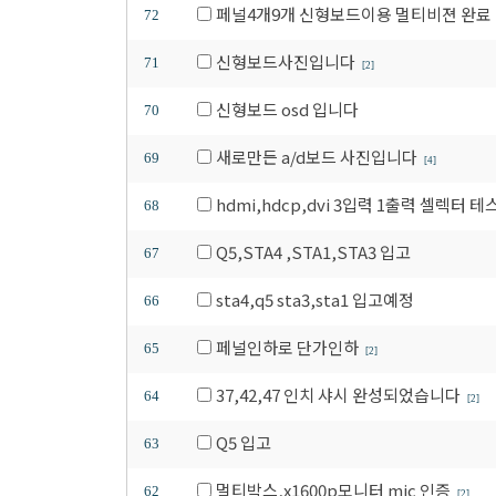
페널4개9개 신형보드이용 멀티비젼 완료
72
신형보드사진입니다
71
[2]
신형보드 osd 입니다
70
새로만든 a/d보드 사진입니다
69
[4]
hdmi,hdcp,dvi 3입력 1출력 셀렉터 
68
Q5,STA4 ,STA1,STA3 입고
67
sta4,q5 sta3,sta1 입고예정
66
페널인하로 단가인하
65
[2]
37,42,47 인치 샤시 완성되었습니다
64
[2]
Q5 입고
63
멀티박스,x1600p모니터 mic 인증
62
[2]