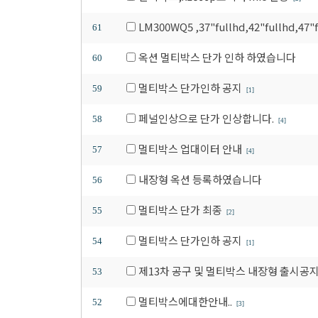
LM300WQ5 ,37"fullhd,42"fullhd,4
61
옥션 멀티박스 단가 인하 하였습니다
60
멀티박스 단가인하 공지
59
[1]
페널인상으로 단가 인상합니다.
58
[4]
멀티박스 업대이터 안내
57
[4]
내장형 옥션 등록하였습니다
56
멀티박스 단가 최종
55
[2]
멀티박스 단가인하 공지
54
[1]
제13차 공구 및 멀티박스 내장형 출시공
53
멀티박스에대한안내..
52
[3]