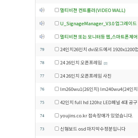
멀티비젼 컨트롤러(VIDEO WALL)
U_SignageManager_V3.0 업그레이드
멀티비젼 또는 모니터등 웹,스마트폰제어
24인치26인치 dvi모드에서 1920x12
79
24 26인치 오픈프레임
78
[2]
24 26인치 오픈프레임 사진
77
lm260wu1(26인치) lm240wu4(24
76
42인치 full hd 120hz LED페널 4대 
75
youjins.co.kr 접속장애가 있었습니다.
74
신형보드 osd 마지막수정분입니다
73