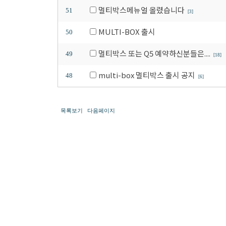
멀티박스메뉴얼 올렸습니다
51
[3]
MULTI-BOX 출시
50
멀티박스 또는 Q5 예약하신분들은....
49
[18]
multi-box 멀티박스 출시 공지
48
[6]
목록보기
다음페이지