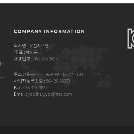
COMPANY INFORMATION
회사명 :
유진시스템
대 표 :
배인곤
대표번호 :
053-425-3620
시스
주소 :
대구광역시 중구 동인3가 271-104
제공
사업자등록번호 :
504-20-88603
Fax :
053-425-3621
Email :
yoojin1@yoojintec.com