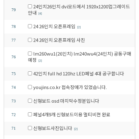
24인치26인치 dvi모드에서 1920x1200업그레이드
79
안내
[4]
24 26인치 오픈프레임
78
[2]
24 26인치 오픈프레임 사진
77
lm260wu1(26인치) lm240wu4(24인치) 공동구매
76
예정
[2]
42인치 full hd 120hz LED페널 4대 공구합니다
75
youjins.co.kr 접속장애가 있었습니다.
74
신형보드 osd 마지막수정분입니다
73
페널4개9개 신형보드이용 멀티비젼 완료
72
신형보드사진입니다
71
[2]