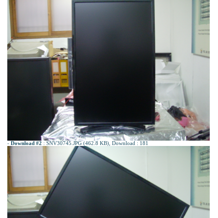
-
Download #2
:
SNV30745.JPG (462.8 KB)
, Download : 181