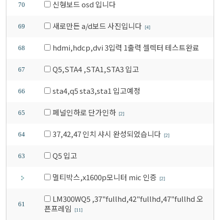
신형보드 osd 입니다
70
새로만든 a/d보드 사진입니다
69
[4]
hdmi,hdcp,dvi 3입력 1출력 셀렉터 테스트완료
68
Q5,STA4 ,STA1,STA3 입고
67
sta4,q5 sta3,sta1 입고예정
66
페널인하로 단가인하
65
[2]
37,42,47 인치 샤시 완성되었습니다
64
[2]
Q5 입고
63
멀티박스,x1600p모니터 mic 인증
[2]
LM300WQ5 ,37"fullhd,42"fullhd,47"fullhd 오
61
픈프레임
[11]