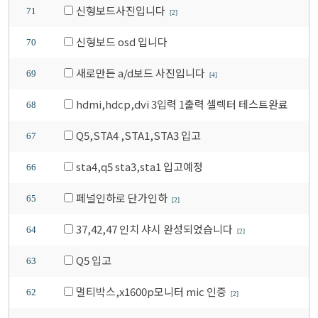
신형보드사진입니다
71
[2]
신형보드 osd 입니다
70
새로만든 a/d보드 사진입니다
69
[4]
hdmi,hdcp,dvi 3입력 1출력 셀렉터 테스트완료
68
Q5,STA4 ,STA1,STA3 입고
67
sta4,q5 sta3,sta1 입고예정
66
페널인하로 단가인하
65
[2]
37,42,47 인치 샤시 완성되었습니다
64
[2]
Q5 입고
63
멀티박스,x1600p모니터 mic 인증
62
[2]