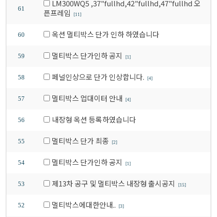
LM300WQ5 ,37"fullhd,42"fullhd,47"fullhd 오
61
픈프레임
[11]
옥션 멀티박스 단가 인하 하였습니다
60
멀티박스 단가인하 공지
59
[1]
페널인상으로 단가 인상합니다.
58
[4]
멀티박스 업대이터 안내
57
[4]
내장형 옥션 등록하였습니다
56
멀티박스 단가 최종
55
[2]
멀티박스 단가인하 공지
54
[1]
제13차 공구 및 멀티박스 내장형 출시공지
53
[15]
멀티박스에대한안내..
52
[3]