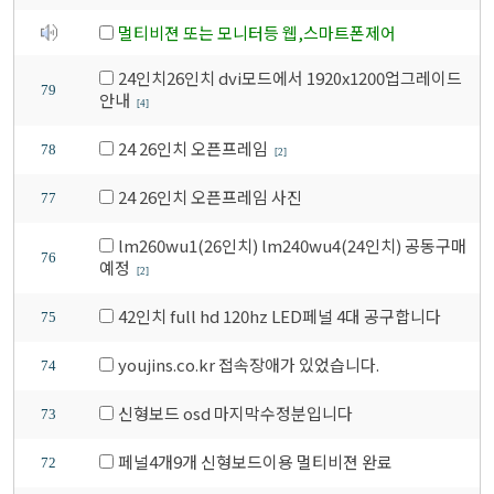
멀티비젼 또는 모니터등 웹,스마트폰제어
24인치26인치 dvi모드에서 1920x1200업그레이드
79
안내
[4]
24 26인치 오픈프레임
78
[2]
24 26인치 오픈프레임 사진
77
lm260wu1(26인치) lm240wu4(24인치) 공동구매
76
예정
[2]
42인치 full hd 120hz LED페널 4대 공구합니다
75
youjins.co.kr 접속장애가 있었습니다.
74
신형보드 osd 마지막수정분입니다
73
페널4개9개 신형보드이용 멀티비젼 완료
72