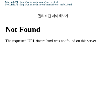
-
SiteLink #1
:
http://yujin.codns.com/intern.html
-
SiteLink #2
:
http://yujin.codns.com/smartphone_mobil.html
멀티비젼 제어해보기