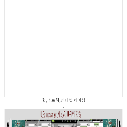
웝,네트웍,인터넷 제어창
.