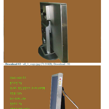
-
Download #2
:
all_1_copy.jpg (71.9 KB)
, Download : 91