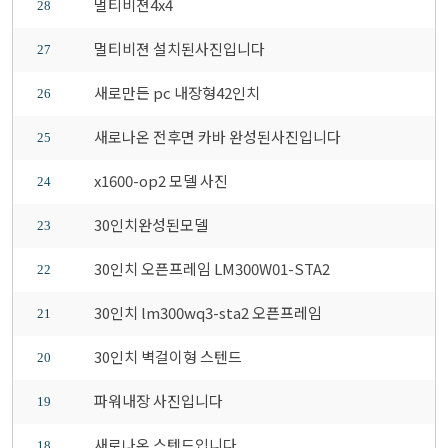
멀티비젼4x4
28
멀티비젼 설치된사진입니다
27
새로만든 pc 내장형42인치
26
새로나온 전후면 카바 완성된사진입니다
25
x1600-op2 모델 사진
24
30인치완성된모델
23
30인치 오픈프레임 LM300W01-STA2
22
30인치 lm300wq3-sta2 오픈프레임
21
30인치 벽걸이형 스텐드
20
파워내장 사진입니다
19
새로나온 스텐드입니다
18