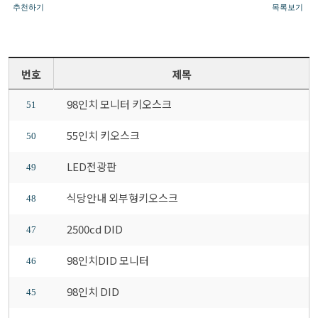
추천하기
목록보기
번호
제목
98인치 모니터 키오스크
51
55인치 키오스크
50
LED전광판
49
식당안내 외부형키오스크
48
2500cd DID
47
98인치DID 모니터
46
98인치 DID
45