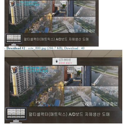
-
Download #2
:
cctv_800.jpg (266.7 KB)
, Download : 40