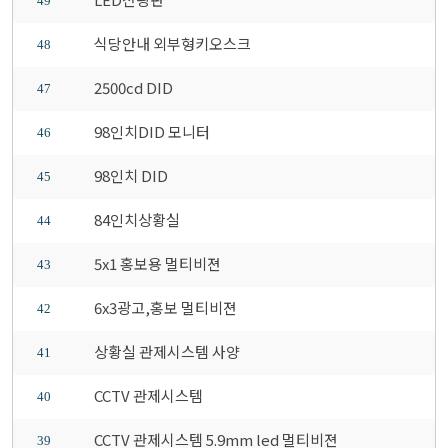
49
식당안내 외부형키오스크
48
2500cd DID
47
98인치DID 모니터
46
98인치 DID
45
84인치상황실
44
5x1 홍보용 멀티비젼
43
6x3광고,홍보 멀티비젼
42
상황실 관제시스템 사양
41
CCTV 관제시스템
40
CCTV 관제시스템 5.9mm led 멀티비젼
39