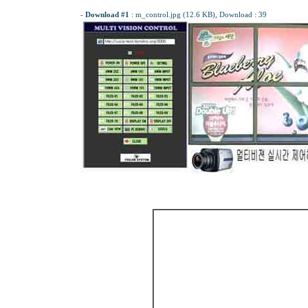
-
Download #1
:
m_control.jpg (12.6 KB)
, Download : 39