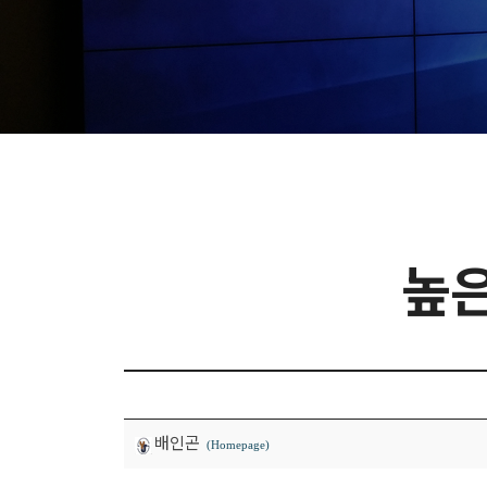
높은
배인곤
(Homepage)