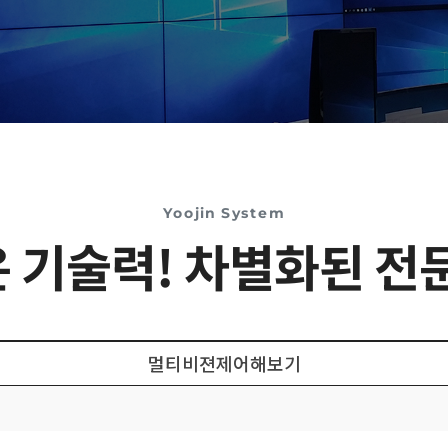
Yoojin System
 기술력! 차별화된 전
멀티비젼제어해보기