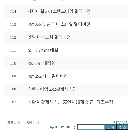
세미나실 3x3 스텐드타입 멀티비젼
114
49" 2x2 옛날 티비 스타일 멀티비젼
113
옛날 티비모형 멀티비젼
112
55" 1.7mm 베젤
111
4x3 55" 내장형
110
49" 2x2 카페 멀티비젼
109
스텐드타입 2x2관제시스템
108
상황실 관제시스템 55인치18개중 7대 개조수정
107
1
[2]
[3]
[4]
목록보기
다음페이지