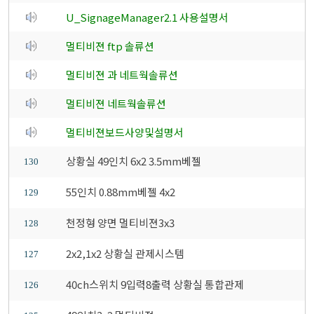
U_SignageManager2.1 사용설명서
멀티비젼 ftp 솔류션
멀티비젼 과 네트웍솔류션
멀티비젼 네트웍솔류션
멀티비젼보드사양및설명서
상황실 49인치 6x2 3.5mm베젤
130
55인치 0.88mm베젤 4x2
129
천정형 양면 멀티비젼3x3
128
2x2,1x2 상황실 관제시스템
127
40ch스위치 9입력8출력 상황실 통합관제
126