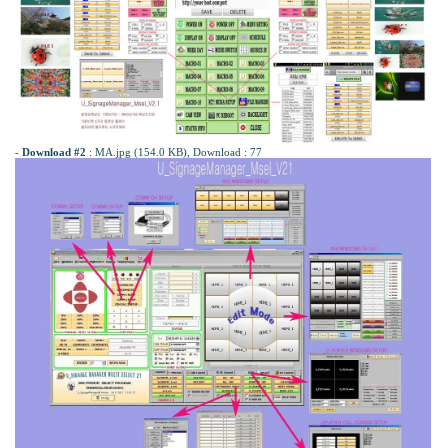
-
Download #2
:
MA.jpg (154.0 KB)
, Download : 77