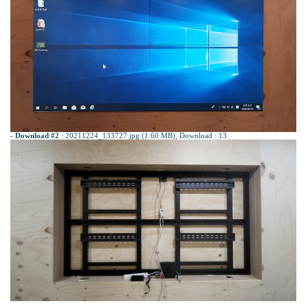
-
Download #2
:
20211224_133727.jpg (1.60 MB)
, Download : 13