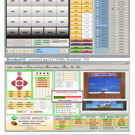
-
Download #2
:
ucontrol2.jpg (117.9 KB)
, Download : 143